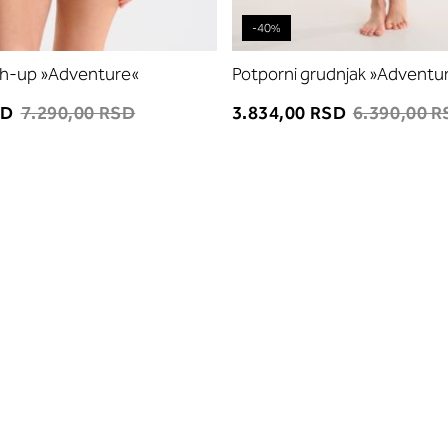
-40%
sh-up »Adventure«
Potporni grudnjak »Adventu
SD
7.290,00 RSD
3.834,00 RSD
6.390,00 