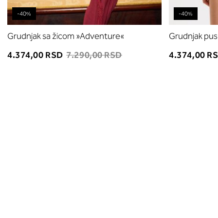
-40%
-40%
Grudnjak sa žicom »Adventure«
Grudnjak pu
4.374,00 RSD
7.290,00 RSD
4.374,00 R