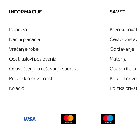
INFORMACIJE
SAVETI
Isporuka
Kako kupovat
Načini plaćanja
Često postavl
Vraćanje robe
Održavanje
Opšti uslovi poslovanja
Materijali
Obaveštenje o rešavanju sporova
Odaberite pr
Pravilnik o privatnosti
Kalkulator ve
Kolačići
Politika priva