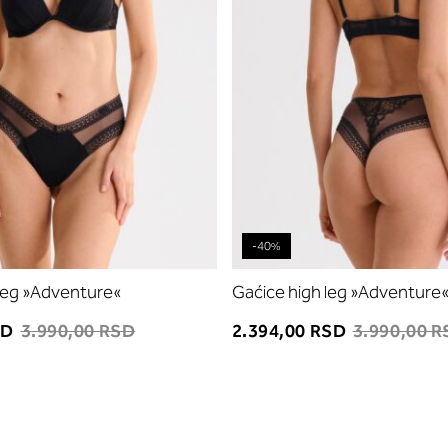
-40%
 leg »Adventure«
Gaćice high leg »Adventure
SD
3.990,00 RSD
2.394,00 RSD
3.990,00 