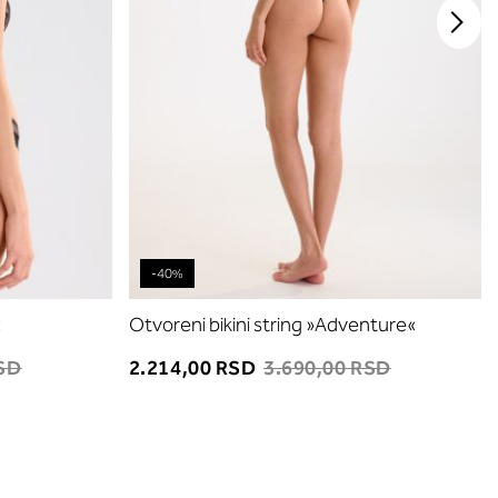
-40%
«
Otvoreni bikini string »Adventure«
RSD
2.214,00 RSD
3.690,00 RSD