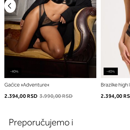
-40%
-40%
Gaćice »Adventure«
Brazilke high
2.394,00 RSD
3.990,00 RSD
2.394,00 R
Preporučujemo i