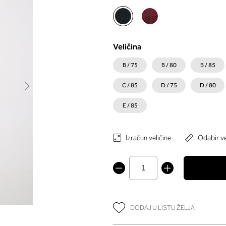
Veličina
B / 75
B / 80
B / 85
C / 85
D / 75
D / 80
E / 85
Izračun veličine
Odabir ve
DODAJ U LISTU ŽELJA