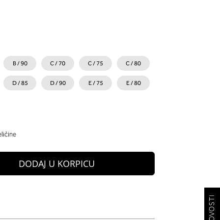
B / 90
C / 70
C / 75
C / 80
D / 85
D / 90
E / 75
E / 80
ličine
DODAJ U KORPICU