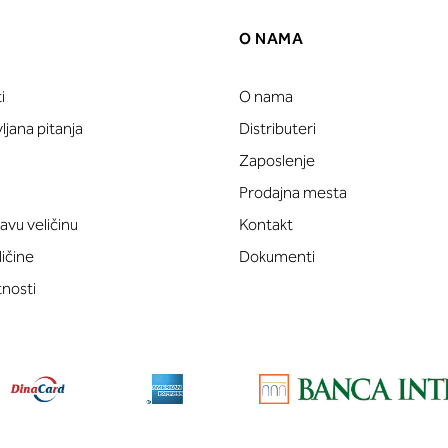
O NAMA
i
O nama
jana pitanja
Distributeri
Zaposlenje
Prodajna mesta
avu veličinu
Kontakt
ličine
Dokumenti
tnosti