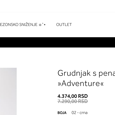
naka
# Za pretraživanje pritisnite enter
SEZONSKO SNIŽENJE ☼˚⋆
OUTLET
Grudnjak s pen
»Adventure«
4.374,00 RSD
7.290,00 RSD
02 - crna
BOJA