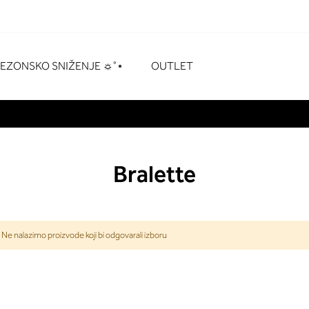
naka
# Za pretraživanje pritisnite enter
SEZONSKO SNIŽENJE ☼˚⋆
OUTLET
Bralette
Ne nalazimo proizvode koji bi odgovarali izboru