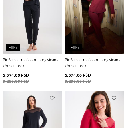
-40%
-40%
Pidžama s majicom i nogavicama
Pidžama s majicom i nogavicama
»Adventure«
»Adventure«
5.574,00 RSD
5.574,00 RSD
9.290,00 RSD
9.290,00 RSD
Dodaj
Dodaj
u
u
listu
listu
želja
želja