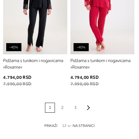
-40%
-40%
Pidžama s tunikom i nogavicama
Pidžama s tunikom i nogavicama
»Roxanne«
»Roxanne«
4.794,00 RSD
4.794,00 RSD
7.990,00 RSD
7.990,00 RSD
PAGE
Page
Napred
Trenutno pregledate
Page
Page
1
2
3
stranicu
PRIKAŽI
NA STRANICI