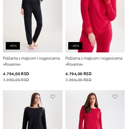
-40%
-40%
Pidžama s majicom i nogavicama
Pidžama s majicom i nogavicama
»Roxanne«
»Roxanne«
4.794,00 RSD
4.794,00 RSD
7.990,00 RSD
7.990,00 RSD
Dodaj
Dodaj
u
u
listu
listu
želja
želja