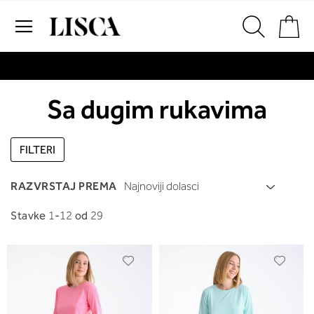
Skip
Pr
to
Content
# Za pretraživanje unesite najmanje tri znaka
# Za pretraživanje pritisnite enter
Sa dugim rukavima
FILTERI
RAZVRSTAJ PREMA
Stavke
1
-
12
od
29
Dodaj
Dodaj
u
u
listu
listu
želja
želja