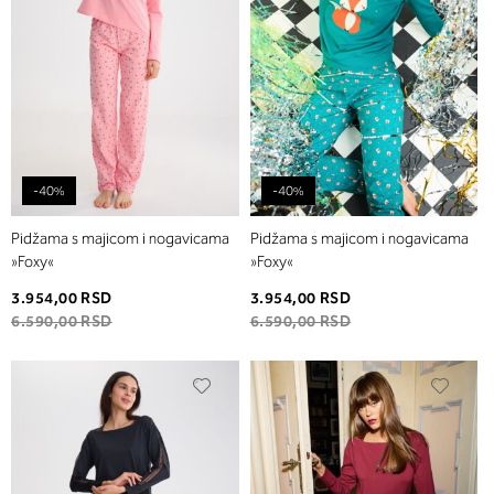
-40%
-40%
Pidžama s majicom i nogavicama
Pidžama s majicom i nogavicama
»Foxy«
»Foxy«
3.954,00 RSD
3.954,00 RSD
6.590,00 RSD
6.590,00 RSD
Dodaj
Dodaj
u
u
listu
listu
želja
želja