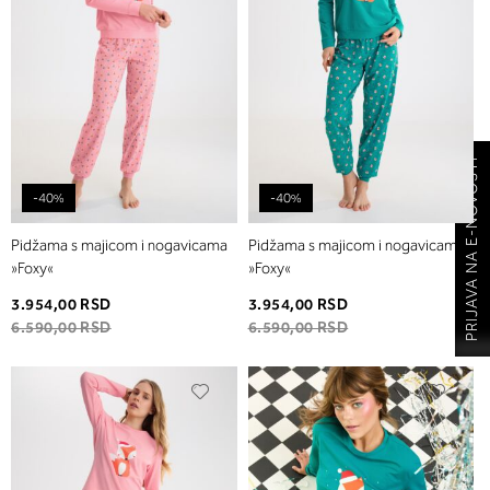
PRIJAVA NA E-NOVOSTI
-40%
-40%
Pidžama s majicom i nogavicama
Pidžama s majicom i nogavicama
»Foxy«
»Foxy«
3.954,00 RSD
3.954,00 RSD
6.590,00 RSD
6.590,00 RSD
Dodaj
Dodaj
u
u
listu
listu
želja
želja