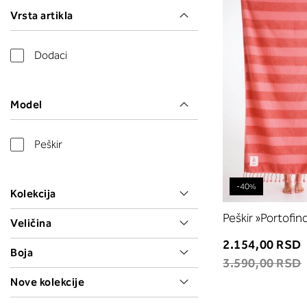
Vrsta artikla
Dodaci
Model
Peškir
-40%
Kolekcija
Peškir »Portofin
Veličina
2.154,00 RSD
Boja
3.590,00 RSD
Nove kolekcije