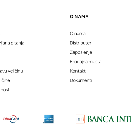
O NAMA
i
O nama
jana pitanja
Distributeri
Zaposlenje
Prodajna mesta
avu veličinu
Kontakt
ličine
Dokumenti
tnosti