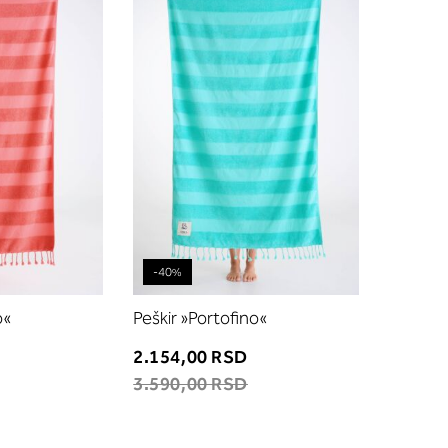
listu
listu
želja
želja
-40%
o«
Peškir »Portofino«
2.154,00 RSD
3.590,00 RSD