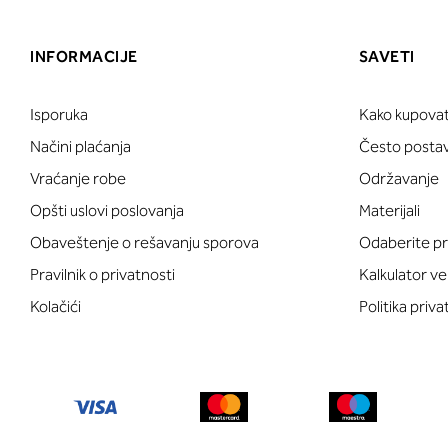
INFORMACIJE
SAVETI
Isporuka
Kako kupovat
Načini plaćanja
Često postavl
Vraćanje robe
Održavanje
Opšti uslovi poslovanja
Materijali
Obaveštenje o rešavanju sporova
Odaberite pr
Pravilnik o privatnosti
Kalkulator ve
Kolačići
Politika priva