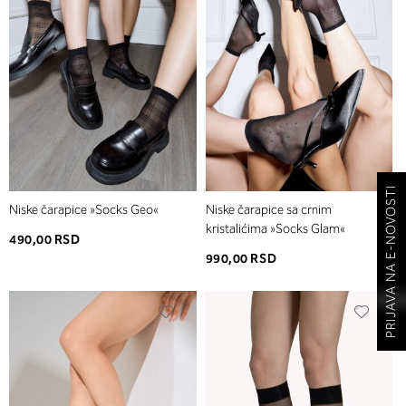
PRIJAVA NA E-NOVOSTI
Niske čarapice »Socks Geo«
Niske čarapice sa crnim
kristalićima »Socks Glam«
490,00 RSD
990,00 RSD
Dodaj
Dodaj
u
u
listu
listu
želja
želja