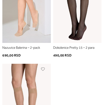
Nazuvice Balerina – 2-pack
Dokolenice Pretty 15 – 2 para
690,00 RSD
490,00 RSD
Dodaj
u
listu
želja