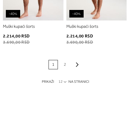
-40%
-40%
Muški kupaći šorts
Muški kupaći šorts
2.214,00 RSD
2.214,00 RSD
3.690,00 RSD
3.690,00 RSD
PAGE
Page
Napred
Trenutno
Page
1
2
pregledate stranicu
PRIKAŽI
NA STRANICI