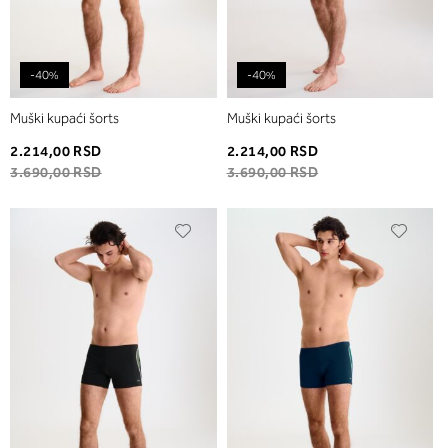
-40%
-40%
Muški kupaći šorts
Muški kupaći šorts
2.214,00 RSD
2.214,00 RSD
3.690,00 RSD
3.690,00 RSD
Dodaj
Dodaj
u
u
listu
listu
želja
želja