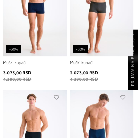
PRIJAVA NA E-NOVOSTI
-30%
-30%
Muški kupaći
Muški kupaći
3.073,00 RSD
3.073,00 RSD
4.390,00 RSD
4.390,00 RSD
Dodaj
Dodaj
u
u
listu
listu
želja
želja