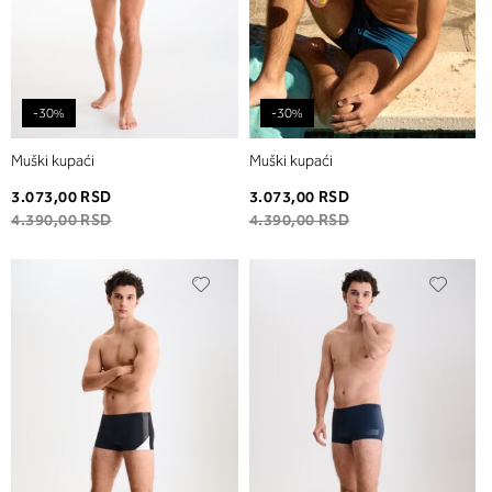
-30%
-30%
Muški kupaći
Muški kupaći
3.073,00 RSD
3.073,00 RSD
4.390,00 RSD
4.390,00 RSD
Dodaj
Dodaj
u
u
listu
listu
želja
želja