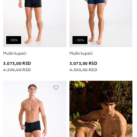
-30%
-30%
Muški kupaći
Muški kupaći
3.073,00 RSD
3.073,00 RSD
4.390,00 RSD
4.390,00 RSD
Dodaj
Dodaj
u
u
listu
listu
želja
želja