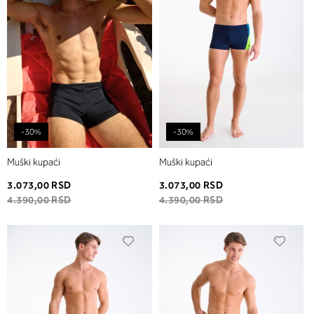
-30%
-30%
Muški kupaći
Muški kupaći
3.073,00 RSD
3.073,00 RSD
4.390,00 RSD
4.390,00 RSD
Dodaj
Dodaj
u
u
listu
listu
želja
želja