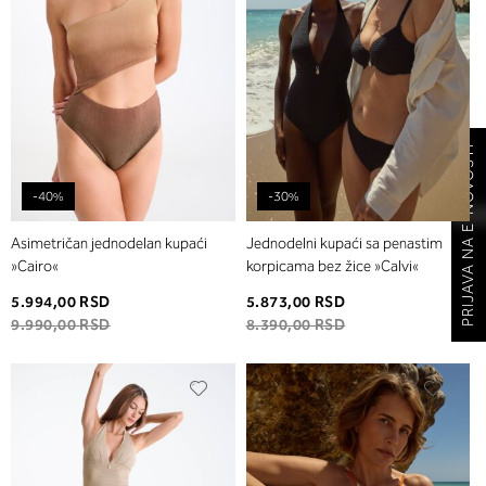
PRIJAVA NA E-NOVOSTI
-40%
-30%
Asimetričan jednodelan kupaći
Jednodelni kupaći sa penastim
»Cairo«
korpicama bez žice »Calvi«
5.994,00 RSD
5.873,00 RSD
9.990,00 RSD
8.390,00 RSD
Dodaj
Dodaj
u
u
listu
listu
želja
želja