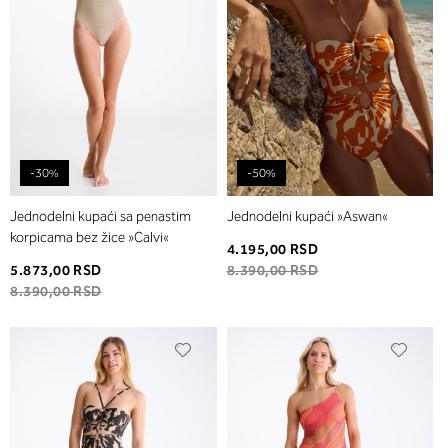
-30%
-50%
Jednodelni kupaći sa penastim
Jednodelni kupaći »Aswan«
korpicama bez žice »Calvi«
4.195,00 RSD
5.873,00 RSD
8.390,00 RSD
8.390,00 RSD
Dodaj
Dodaj
u
u
listu
listu
želja
želja