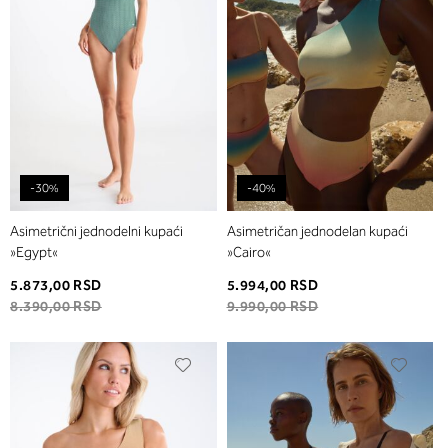
-30%
-40%
Asimetrični jednodelni kupaći
Asimetričan jednodelan kupaći
»Egypt«
»Cairo«
5.873,00 RSD
5.994,00 RSD
8.390,00 RSD
9.990,00 RSD
Dodaj
Dodaj
u
u
listu
listu
želja
želja