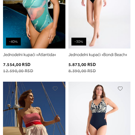
-40%
-30%
Jednodelni kupaći »Atlantida«
Jednodelni kupaći »Bondi Beach«
7.554,00 RSD
5.873,00 RSD
12.590,00 RSD
8.390,00 RSD
Dodaj
Dodaj
u
u
listu
listu
želja
želja