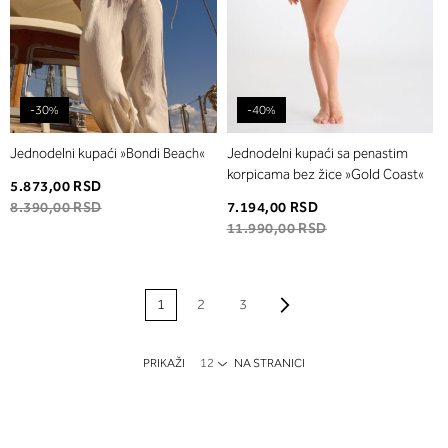
-30%
-40%
Jednodelni kupaći »Bondi Beach«
Jednodelni kupaći sa penastim
korpicama bez žice »Gold Coast«
5.873,00 RSD
8.390,00 RSD
7.194,00 RSD
11.990,00 RSD
PAGE
Page
Napred
Trenutno pregledate
Page
Page
1
2
3
stranicu
PRIKAŽI
NA STRANICI