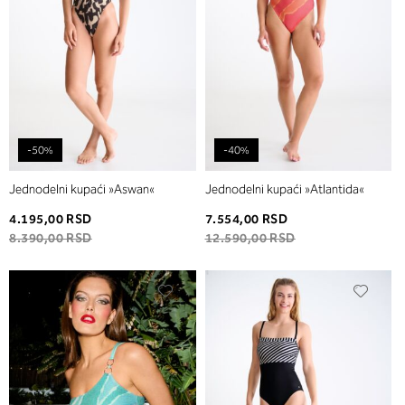
-50%
-40%
Jednodelni kupaći »Aswan«
Jednodelni kupaći »Atlantida«
4.195,00 RSD
7.554,00 RSD
8.390,00 RSD
12.590,00 RSD
Dodaj
Dodaj
u
u
listu
listu
želja
želja