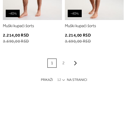
-40%
-40%
Muški kupaći šorts
Muški kupaći šorts
2.214,00 RSD
2.214,00 RSD
3.690,00 RSD
3.690,00 RSD
PAGE
Page
Napred
Trenutno
Page
1
2
pregledate stranicu
PRIKAŽI
NA STRANICI