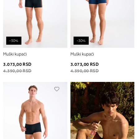
-30%
-30%
Muški kupaći
Muški kupaći
3.073,00 RSD
3.073,00 RSD
4.390,00 RSD
4.390,00 RSD
Dodaj
Dodaj
u
u
listu
listu
želja
želja