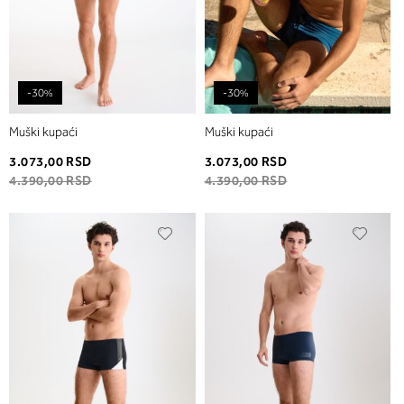
-30%
-30%
Muški kupaći
Muški kupaći
3.073,00 RSD
3.073,00 RSD
4.390,00 RSD
4.390,00 RSD
Dodaj
Dodaj
u
u
listu
listu
želja
želja