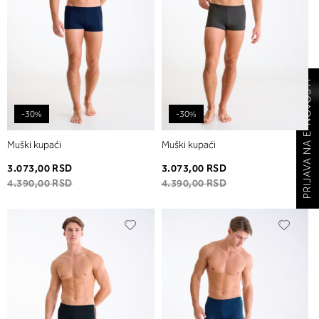
PRIJAVA NA E-NOVOSTI
-30%
-30%
Muški kupaći
Muški kupaći
3.073,00 RSD
3.073,00 RSD
4.390,00 RSD
4.390,00 RSD
Dodaj
Dodaj
u
u
listu
listu
želja
želja