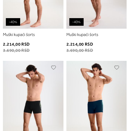
-40%
-40%
Muški kupaći šorts
Muški kupaći šorts
2.214,00 RSD
2.214,00 RSD
3.690,00 RSD
3.690,00 RSD
Dodaj
Dodaj
u
u
listu
listu
želja
želja