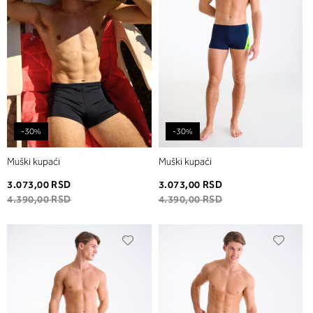
-30%
-30%
Muški kupaći
Muški kupaći
3.073,00 RSD
3.073,00 RSD
4.390,00 RSD
4.390,00 RSD
Dodaj
Dodaj
u
u
listu
listu
želja
želja