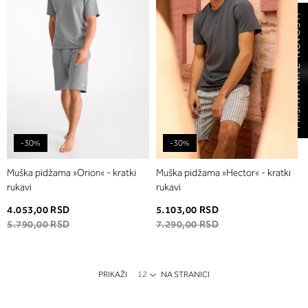
želja
želja
PRIJAVA NA E-NOVOSTI
-30%
-30%
Muška pidžama »Orion« - kratki
Muška pidžama »Hector« - kratki
rukavi
rukavi
4.053,00 RSD
5.103,00 RSD
5.790,00 RSD
7.290,00 RSD
PRIKAŽI
NA STRANICI