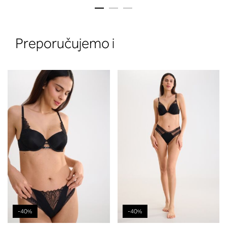
Preporučujemo i
2. Prsni obseg
Izmerite obim grudi. Postavite m
traku preko leđa u nivou dekoltea i
preko grudi, u nivou bradavica - do
udubljenja između grudi. U odeljku
ćete pročitati koja dubina korpe
odgovara vašoj meri (A, B...) -
potražite u koloni koju ste odredili
merenjem grudi.
-40%
-40%