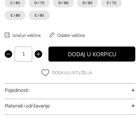
C / 85
D / 75
D / 80
D / 85
E / 75
E / 80
E / 85
Izračun veličine
Odabir veličine
DODAJ U KORPICU
DODAJ U LISTU ŽELJA
Pojedinosti
Materiali i održavanje