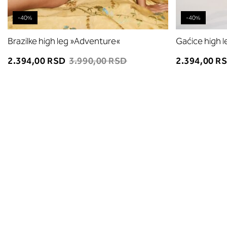
-40%
-40%
Brazilke high leg »Adventure«
Gaćice high 
2.394,00 RSD
3.990,00 RSD
2.394,00 R