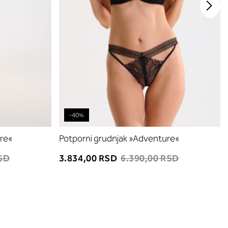
-40%
re«
Potporni grudnjak »Adventure«
RSD
3.834,00 RSD
6.390,00 RSD