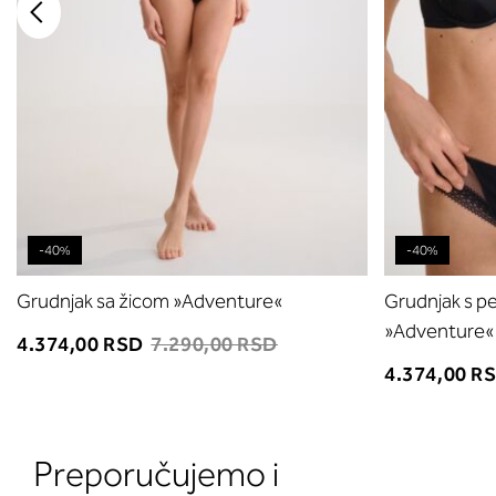
-40%
-40%
Grudnjak sa žicom »Adventure«
Grudnjak s p
»Adventure«
4.374,00 RSD
7.290,00 RSD
4.374,00 R
Preporučujemo i