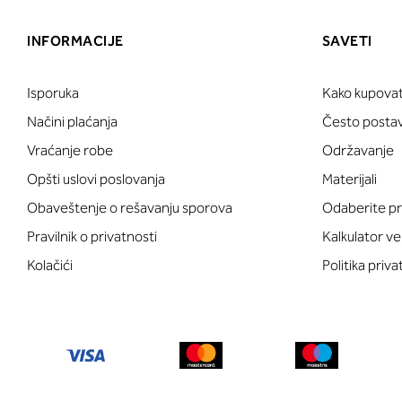
INFORMACIJE
SAVETI
Isporuka
Kako kupovat
Načini plaćanja
Često postavl
Vraćanje robe
Održavanje
Opšti uslovi poslovanja
Materijali
Obaveštenje o rešavanju sporova
Odaberite pr
Pravilnik o privatnosti
Kalkulator ve
Kolačići
Politika priva