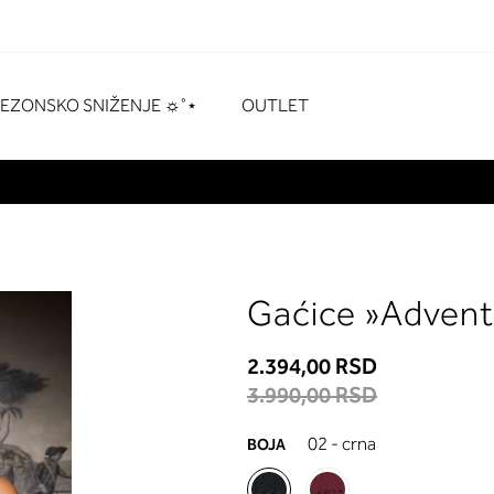
naka
# Za pretraživanje pritisnite enter
SEZONSKO SNIŽENJE ☼˚⋆
OUTLET
Gaćice »Adven
2.394,00 RSD
3.990,00 RSD
02 - crna
BOJA