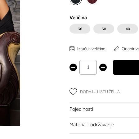
Veličina
36
38
40
Izračun veličine
Odabir ve
DODAJ U LISTU ŽELJA
Pojedinosti
Materiali i održavanje