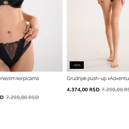
-40%
enastim korpicama
Grudnjak push-up »Adventu
4.374,00 RSD
7.290,00 
SD
7.290,00 RSD