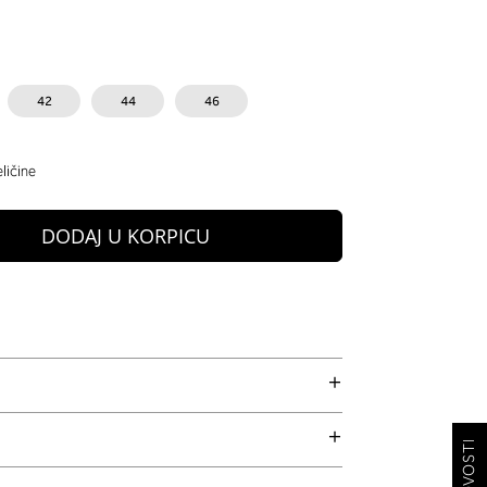
42
44
46
ličine
DODAJ U KORPICU