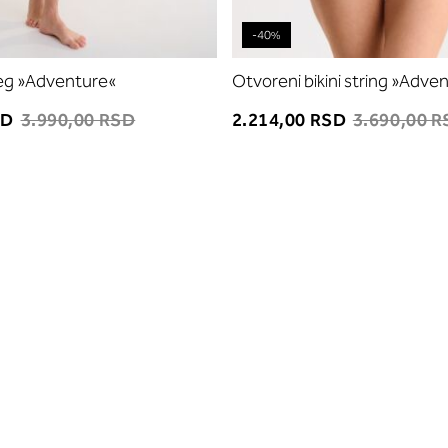
-40%
leg »Adventure«
Otvoreni bikini string »Adve
SD
3.990,00 RSD
2.214,00 RSD
3.690,00 