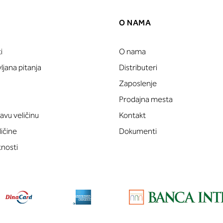
O NAMA
i
O nama
jana pitanja
Distributeri
Zaposlenje
Prodajna mesta
avu veličinu
Kontakt
ličine
Dokumenti
tnosti