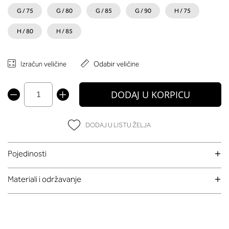
G / 75
G / 80
G / 85
G / 90
H / 75
H / 80
H / 85
Izračun veličine
Odabir veličine
DODAJ U KORPICU
DODAJ U LISTU ŽELJA
Pojedinosti
Materiali i održavanje