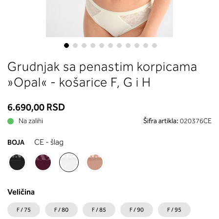
između grudi. U odeljku 2 saznaće
koja dubina korpe odgovara vašoj 
(A, B...) - potražite u koloni koju ste
naveli sa obimom grudi.
Skip
Grudnjak sa penastim korpicama
to
the
»Opal« - košarice F, G i H
beginning
of
6.690,00 RSD
the
images
Na zalihi
Šifra artikla:
020376CE
gallery
CE - šlag
BOJA
Veličina
F / 75
F / 80
F / 85
F / 90
F / 95