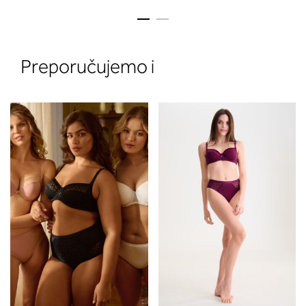
Preporučujemo i
2. Prsni obseg
Izmerite obim grudi. Postavite m
traku preko leđa u nivou dekoltea i
preko grudi, u nivou bradavica - do
udubljenja između grudi. U odeljku
ćete pročitati koja dubina korpe
odgovara vašoj meri (A, B...) -
potražite u koloni koju ste odredili
merenjem grudi.