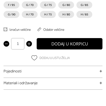
F / 95
G / 70
G / 75
G / 80
G / 85
G / 90
H / 70
H / 75
H / 80
H / 85
Izračun veličine
Odabir veličine
DODAJ U KORPICU
DODAJ U LISTU ŽELJA
Pojedinosti
Materiali i održavanje