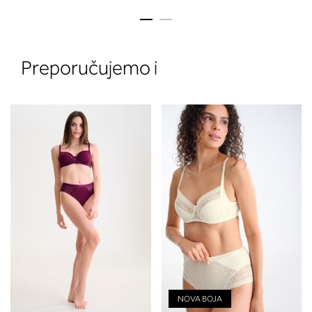
Preporučujemo i
2. Prsni obseg
Izmerite obim grudi. Postavite m
traku preko leđa u nivou dekoltea i
preko grudi, u nivou bradavica - do
udubljenja između grudi. U odeljku
ćete pročitati koja dubina korpe
odgovara vašoj meri (A, B...) -
potražite u koloni koju ste odredili
merenjem grudi.
NOVA BOJA