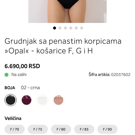
između grudi. U odeljku 2 saznaće
koja dubina korpe odgovara vašoj 
(A, B...) - potražite u koloni koju ste
naveli sa obimom grudi.
Skip
Grudnjak sa penastim korpicama
to
the
»Opal« - košarice F, G i H
beginning
of
6.690,00 RSD
the
images
Na zalihi
Šifra artikla:
02037602
gallery
02 - crna
BOJA
Veličina
F / 70
F / 75
F / 80
F / 85
F / 90