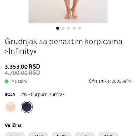
između grudi. U odeljku 2 saznaće
koja dubina korpe odgovara vašoj 
(A, B...) - potražite u koloni koju ste
naveli sa obimom grudi.
Skip
Grudnjak sa penastim korpicama
to
the
»Infinity«
beginning
of
3.353,00 RSD
the
4.790,00 RSD
images
Na zalihi
Šifra artikla:
060538PK
gallery
PK - Purpurni sumrak
BOJA
Veličina