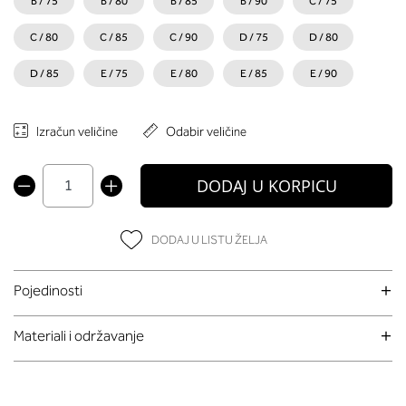
B / 75
B / 80
B / 85
B / 90
C / 75
C / 80
C / 85
C / 90
D / 75
D / 80
D / 85
E / 75
E / 80
E / 85
E / 90
Izračun veličine
Odabir veličine
DODAJ U KORPICU
DODAJ U LISTU ŽELJA
Pojedinosti
Materiali i održavanje