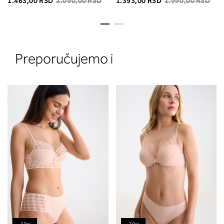
1.463,00 RSD
2.090,00 RSD
1.393,00 RSD
1.990,00 RSD
Preporučujemo i
2. Prsni obseg
Izmerite obim grudi. Postavite m
traku preko leđa u nivou dekoltea i
preko grudi, u nivou bradavica - do
udubljenja između grudi. U odeljku
ćete pročitati koja dubina korpe
odgovara vašoj meri (A, B...) -
potražite u koloni koju ste odredili
merenjem grudi.