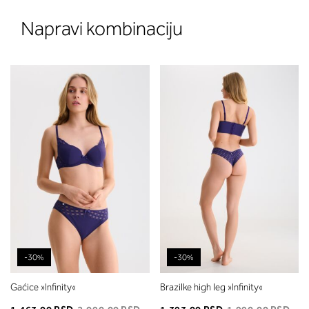
Napravi kombinaciju
-30%
-30%
Gaćice »Infinity«
Brazilke high leg »Infinity«