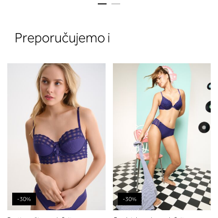
Preporučujemo i
2. Prsni obseg
Izmerite obim grudi. Postavite m
traku preko leđa u nivou dekoltea i
preko grudi, u nivou bradavica - do
udubljenja između grudi. U odeljku
ćete pročitati koja dubina korpe
odgovara vašoj meri (A, B...) -
potražite u koloni koju ste odredili
merenjem grudi.
-30%
-30%