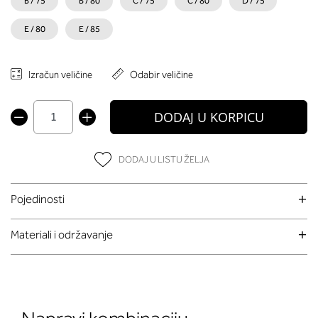
B / 75
B / 80
C / 75
C / 80
D / 75
E / 80
E / 85
Izračun veličine
Odabir veličine
DODAJ U KORPICU
DODAJ U LISTU ŽELJA
Pojedinosti
Materiali i održavanje