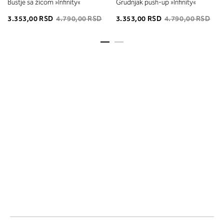
Bustje sa žicom »Infinity«
Grudnjak push-up »Infinity«
3.353,00 RSD
4.790,00 RSD
3.353,00 RSD
4.790,00 RSD