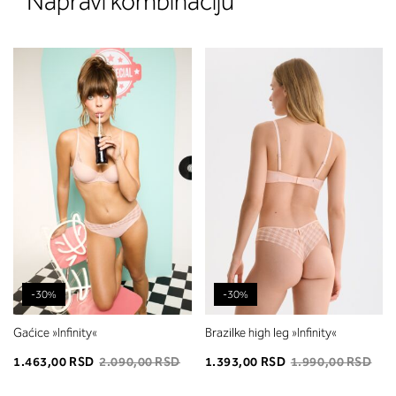
Napravi kombinaciju
-30%
-30%
Gaćice »Infinity«
Brazilke high leg »Infinity«
1.463,00 RSD
2.090,00 RSD
1.393,00 RSD
1.990,00 RSD