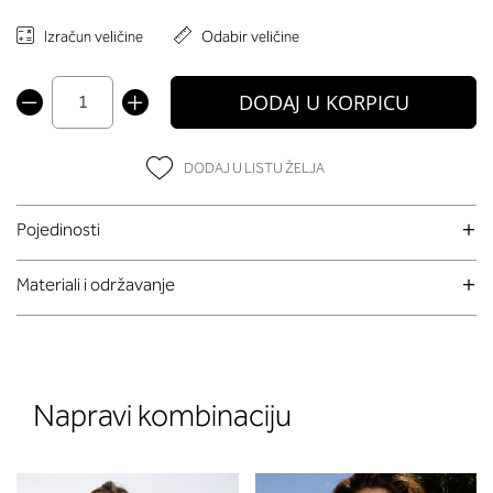
Izračun veličine
Odabir veličine
DODAJ U KORPICU
DODAJ U LISTU ŽELJA
Pojedinosti
Materiali i održavanje
Napravi kombinaciju