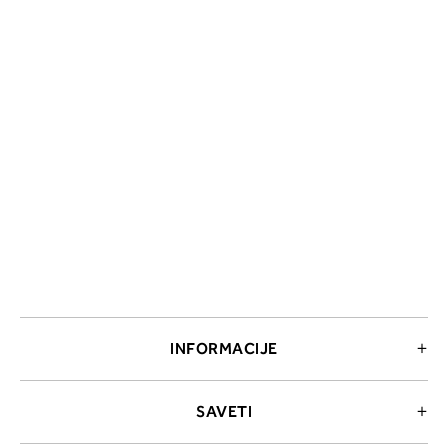
2. Prsni obseg
Izmerite obim grudi. Postavite m
traku preko leđa u nivou dekoltea i
preko grudi, u nivou bradavica - do
udubljenja između grudi. U odeljku
ćete pročitati koja dubina korpe
odgovara vašoj meri (A, B...) -
potražite u koloni koju ste odredili
INFORMACIJE
merenjem grudi.
SAVETI