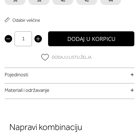
36
38
40
42
44
Odabir veličine
DODAJ U KORPICU
DODAJ U LISTU ŽELJA
Pojedinosti
Materiali i održavanje
Napravi kombinaciju