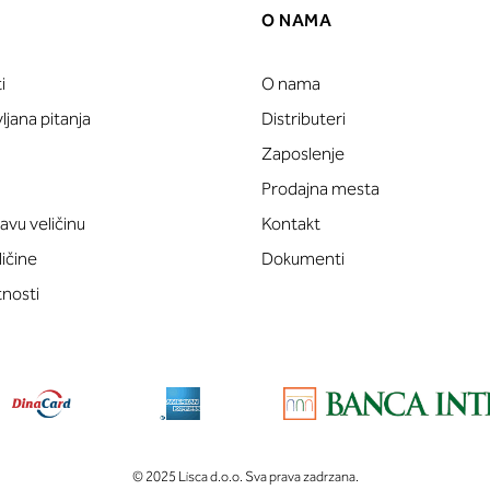
O NAMA
i
O nama
jana pitanja
Distributeri
Zaposlenje
Prodajna mesta
avu veličinu
Kontakt
ličine
Dokumenti
tnosti
© 2025 Lisca d.o.o. Sva prava zadrzana.