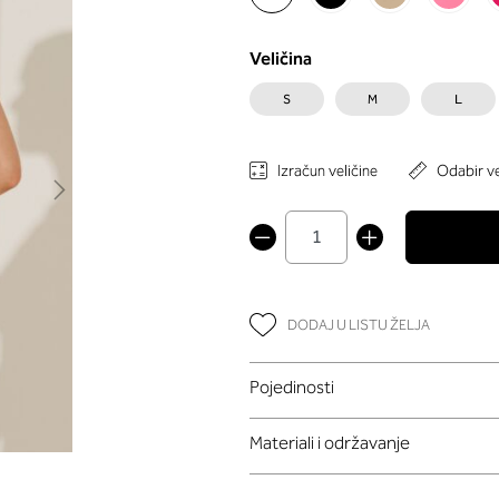
Veličina
S
M
L
Izračun veličine
Odabir ve
DODAJ U LISTU ŽELJA
Pojedinosti
Materiali i održavanje