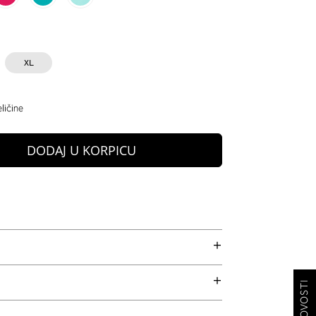
XL
ličine
DODAJ U KORPICU