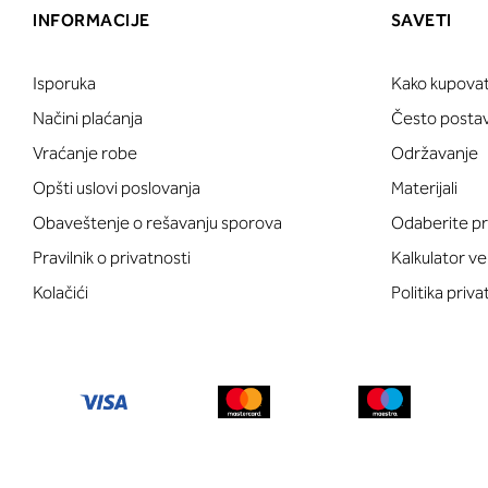
INFORMACIJE
SAVETI
Isporuka
Kako kupovat
Načini plaćanja
Često postavl
Vraćanje robe
Održavanje
Opšti uslovi poslovanja
Materijali
Obaveštenje o rešavanju sporova
Odaberite pr
Pravilnik o privatnosti
Kalkulator ve
Kolačići
Politika priva