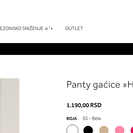
naka
# Za pretraživanje pritisnite enter
SEZONSKO SNIŽENJE ☼˚⋆
OUTLET
Panty gaćice »
1.190,00 RSD
01 - Bela
BOJA