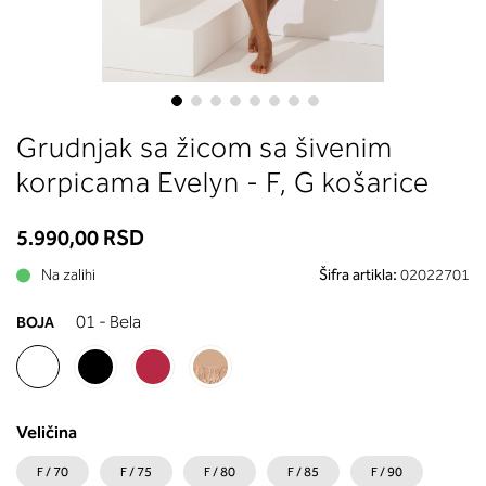
između grudi. U odeljku 2 saznaće
koja dubina korpe odgovara vašoj 
(A, B...) - potražite u koloni koju ste
naveli sa obimom grudi.
Skip
Grudnjak sa žicom sa šivenim
to
the
korpicama Evelyn - F, G košarice
beginning
of
5.990,00 RSD
the
images
Na zalihi
Šifra artikla:
02022701
gallery
01 - Bela
BOJA
Veličina
F / 70
F / 75
F / 80
F / 85
F / 90