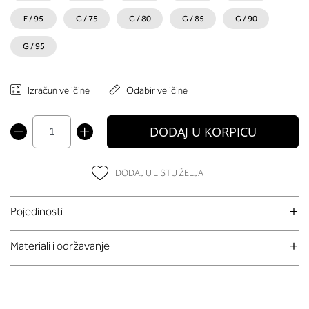
F / 95
G / 75
G / 80
G / 85
G / 90
G / 95
Izračun veličine
Odabir veličine
DODAJ U KORPICU
DODAJ U LISTU ŽELJA
Pojedinosti
Materiali i održavanje