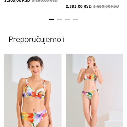
2.303,00 RSD
3.290,00 RSD
2.583,00 RSD
3.690,00 RSD
Preporučujemo i
2. Prsni obseg
Izmerite obim grudi. Postavite m
traku preko leđa u nivou dekoltea i
preko grudi, u nivou bradavica - do
udubljenja između grudi. U odeljku
ćete pročitati koja dubina korpe
odgovara vašoj meri (A, B...) -
potražite u koloni koju ste odredili
merenjem grudi.