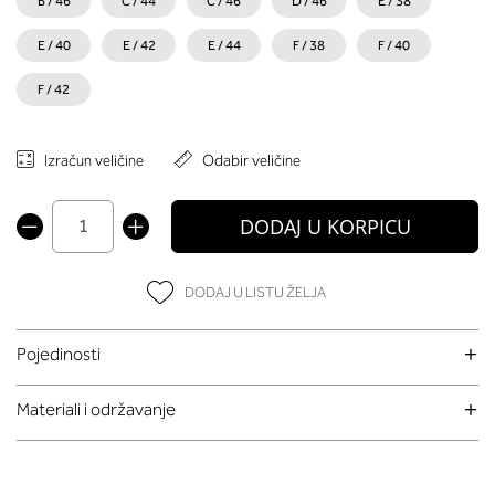
B / 46
C / 44
C / 46
D / 46
E / 38
E / 40
E / 42
E / 44
F / 38
F / 40
F / 42
Izračun veličine
Odabir veličine
DODAJ U KORPICU
DODAJ U LISTU ŽELJA
Pojedinosti
Materiali i održavanje