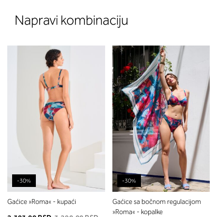
Napravi kombinaciju
-30%
-30%
Gaćice »Roma« - kupaći
Gaćice sa bočnom regulacijom
»Roma« - kopalke