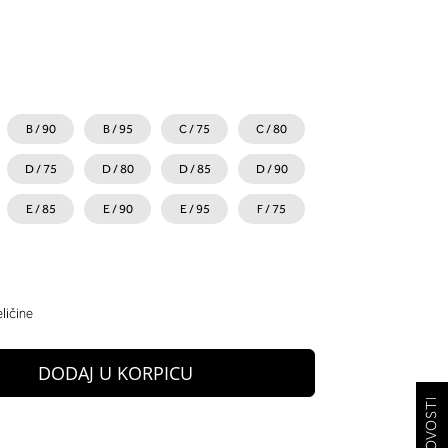
B / 90
B / 95
C / 75
C / 80
D / 75
D / 80
D / 85
D / 90
E / 85
E / 90
E / 95
F / 75
ličine
DODAJ U KORPICU