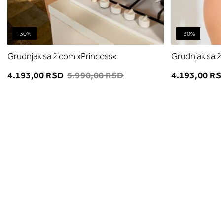
-30%
-30%
Grudnjak sa žicom »Princess«
Grudnjak sa 
4.193,00 RSD
5.990,00 RSD
4.193,00 R