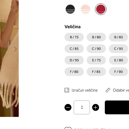
Veličina
B / 75
B / 80
B / 85
C / 85
C / 90
C / 95
D / 95
E / 75
E / 80
F / 80
F / 85
F / 90
Izračun veličine
Odabir ve