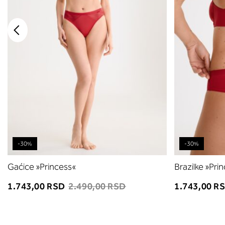
-30%
-30%
Gaćice »Princess«
Brazilke »Pri
1.743,00 RSD
2.490,00 RSD
1.743,00 R