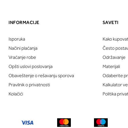
INFORMACIJE
SAVETI
Isporuka
Kako kupovat
Načini plaćanja
Često postavl
Vraćanje robe
Održavanje
Opšti uslovi poslovanja
Materijali
Obaveštenje o rešavanju sporova
Odaberite pr
Pravilnik o privatnosti
Kalkulator ve
Kolačići
Politika priva