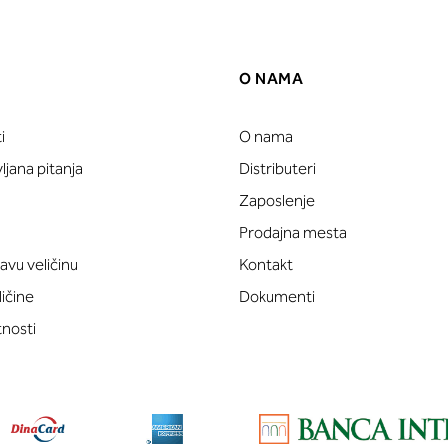
O NAMA
i
O nama
jana pitanja
Distributeri
Zaposlenje
Prodajna mesta
avu veličinu
Kontakt
ličine
Dokumenti
tnosti