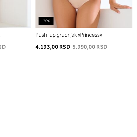
-30%
«
Push-up grudnjak »Princess«
RSD
4.193,00 RSD
5.990,00 RSD