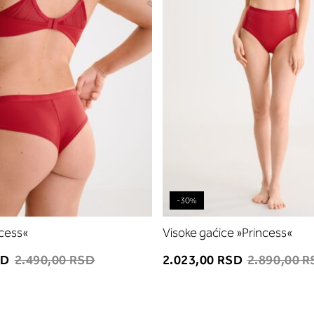
-30%
ncess«
Visoke gaćice »Princess«
SD
2.490,00 RSD
2.023,00 RSD
2.890,00 