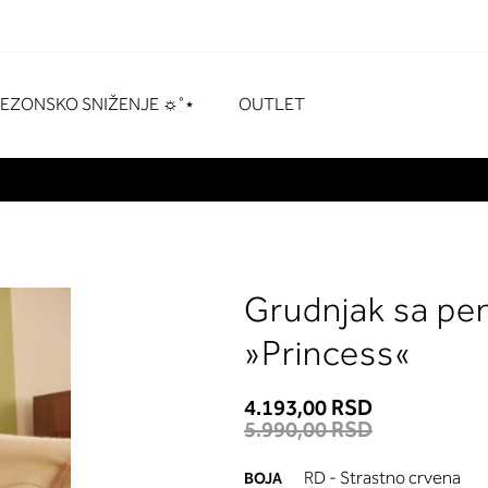
naka
# Za pretraživanje pritisnite enter
SEZONSKO SNIŽENJE ☼˚⋆
OUTLET
Grudnjak sa pe
»Princess«
4.193,00 RSD
5.990,00 RSD
RD - Strastno crvena
BOJA