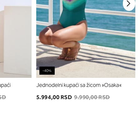
-40%
upaći
Jednodelni kupaći sa žicom »Osaka«
RSD
5.994,00 RSD
9.990,00 RSD