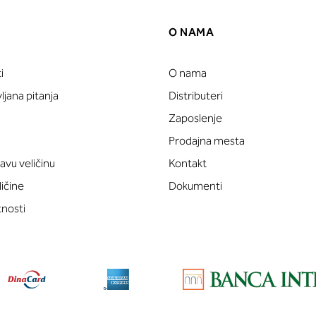
O NAMA
i
O nama
jana pitanja
Distributeri
Zaposlenje
Prodajna mesta
avu veličinu
Kontakt
ličine
Dokumenti
tnosti