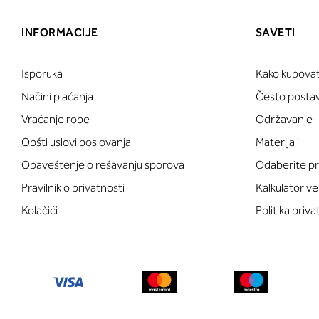
INFORMACIJE
SAVETI
Isporuka
Kako kupovat
Načini plaćanja
Često postavl
Vraćanje robe
Održavanje
Opšti uslovi poslovanja
Materijali
Obaveštenje o rešavanju sporova
Odaberite pr
Pravilnik o privatnosti
Kalkulator ve
Kolačići
Politika priva