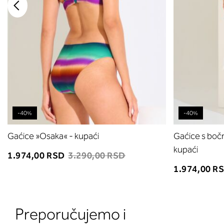
-40%
-40%
Gaćice »Osaka« - kupaći
Gaćice s boč
kupaći
1.974,00 RSD
3.290,00 RSD
1.974,00 R
Preporučujemo i