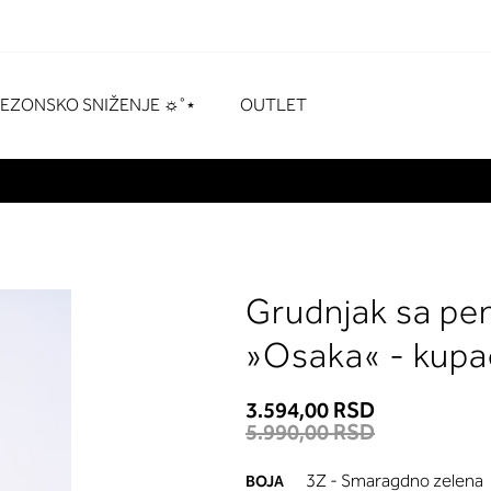
naka
# Za pretraživanje pritisnite enter
SEZONSKO SNIŽENJE ☼˚⋆
OUTLET
Grudnjak sa pe
»Osaka« - kupa
3.594,00 RSD
5.990,00 RSD
3Z - Smaragdno zelena
BOJA