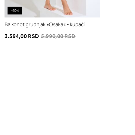
-40%
Balkonet grudnjak »Osaka« - kupaći
3.594,00 RSD
5.990,00 RSD