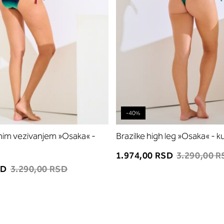
-40%
nim vezivanjem »Osaka« -
Brazilke high leg »Osaka« - k
1.974,00 RSD
3.290,00 
SD
3.290,00 RSD