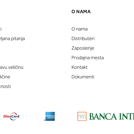
O NAMA
i
O nama
jana pitanja
Distributeri
Zaposlenje
Prodajna mesta
avu veličinu
Kontakt
ličine
Dokumenti
tnosti