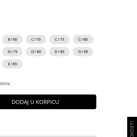
B / 90
C / 70
C / 75
C / 80
D / 75
D / 80
D / 85
D / 90
E / 85
ličine
DODAJ U KORPICU