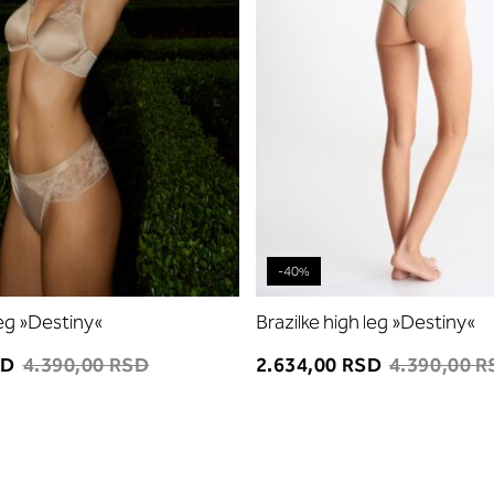
-40%
leg »Destiny«
Brazilke high leg »Destiny«
SD
4.390,00 RSD
2.634,00 RSD
4.390,00 