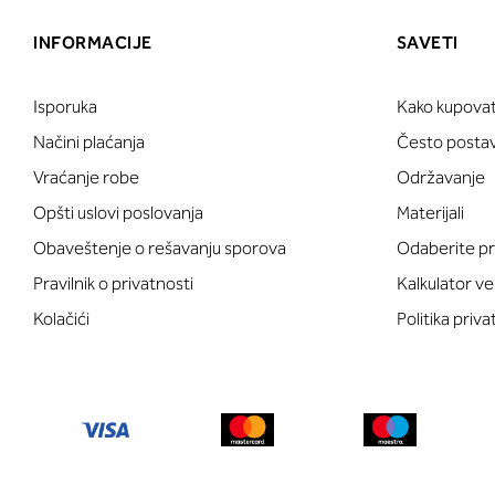
INFORMACIJE
SAVETI
Isporuka
Kako kupovat
Načini plaćanja
Često postavl
Vraćanje robe
Održavanje
Opšti uslovi poslovanja
Materijali
Obaveštenje o rešavanju sporova
Odaberite pr
Pravilnik o privatnosti
Kalkulator ve
Kolačići
Politika priva