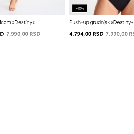
-40%
žicom »Destiny«
Push-up grudnjak »Destiny«
SD
7.990,00 RSD
4.794,00 RSD
7.990,00 