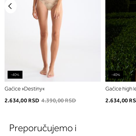
-40%
-40%
Gaćice »Destiny«
Gaćice high 
2.634,00 RSD
4.390,00 RSD
2.634,00 R
Preporučujemo i