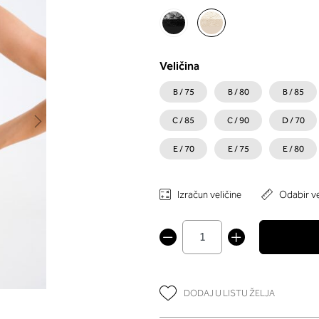
Veličina
B / 75
B / 80
B / 85
C / 85
C / 90
D / 70
E / 70
E / 75
E / 80
Izračun veličine
Odabir ve
DODAJ U LISTU ŽELJA