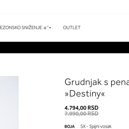
naka
# Za pretraživanje pritisnite enter
SEZONSKO SNIŽENJE ☼˚⋆
OUTLET
Grudnjak s pen
»Destiny«
4.794,00 RSD
7.990,00 RSD
SX - Sjajni vosak
BOJA