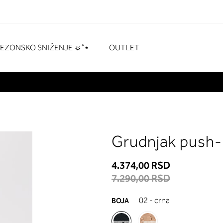
naka
# Za pretraživanje pritisnite enter
SEZONSKO SNIŽENJE ☼˚⋆
OUTLET
Grudnjak push-
4.374,00 RSD
7.290,00 RSD
02 - crna
BOJA