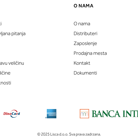
O NAMA
i
O nama
jana pitanja
Distributeri
Zaposlenje
Prodajna mesta
avu veličinu
Kontakt
ličine
Dokumenti
tnosti
© 2025 Lisca d.o.o. Sva prava zadrzana.