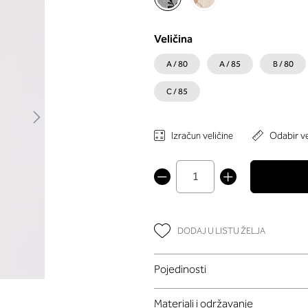
Veličina
A / 80
A / 85
B / 80
C / 85
Izračun veličine
Odabir ve
DODAJ U LISTU ŽELJA
Pojedinosti
Materiali i održavanje