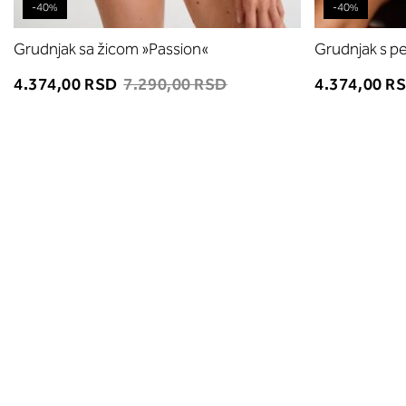
-40%
-40%
Grudnjak sa žicom »Passion«
Grudnjak s p
4.374,00 RSD
7.290,00 RSD
4.374,00 R