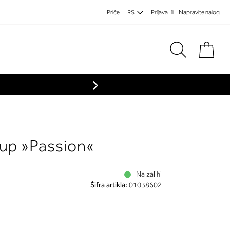
Priče
RS
Prijava
Napravite nalog
Preg
up »Passion«
Na zalihi
Šifra artikla:
01038602