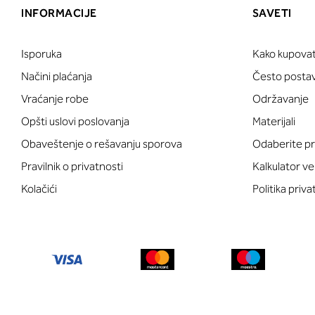
INFORMACIJE
SAVETI
Isporuka
Kako kupovat
Načini plaćanja
Često postavl
Vraćanje robe
Održavanje
Opšti uslovi poslovanja
Materijali
Obaveštenje o rešavanju sporova
Odaberite pr
Pravilnik o privatnosti
Kalkulator ve
Kolačići
Politika priva