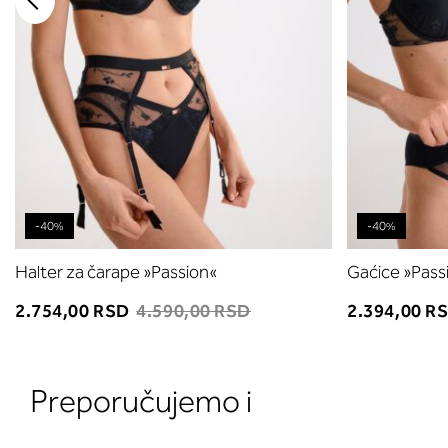
-40%
-40%
Halter za čarape »Passion«
Gaćice »Pass
2.754,00 RSD
4.590,00 RSD
2.394,00 R
Preporučujemo i