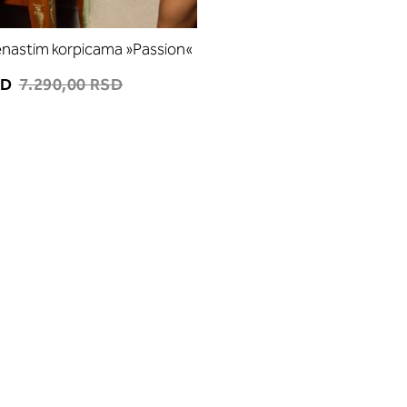
enastim korpicama »Passion«
SD
7.290,00 RSD