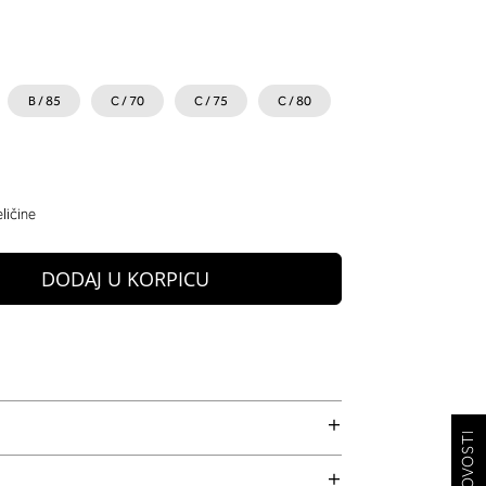
B / 85
C / 70
C / 75
C / 80
ličine
DODAJ U KORPICU