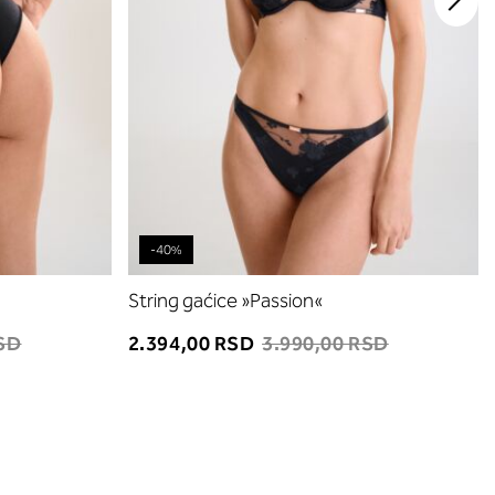
-40%
String gaćice »Passion«
RSD
2.394,00 RSD
3.990,00 RSD