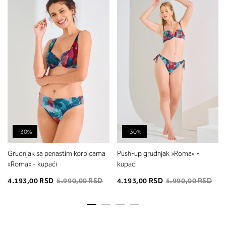
-30%
-30%
Grudnjak sa penastim korpicama
Push-up grudnjak »Roma« -
»Roma« - kupaći
kupaći
4.193,00 RSD
5.990,00 RSD
4.193,00 RSD
5.990,00 RSD