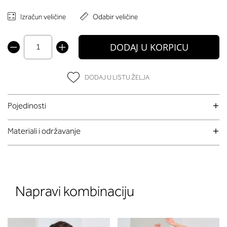
Izračun veličine
Odabir veličine
DODAJ U KORPICU
DODAJ U LISTU ŽELJA
Pojedinosti
Materiali i održavanje
Napravi kombinaciju