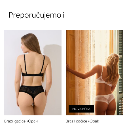
Preporučujemo i
2. Prsni obseg
Izmerite obim grudi. Postavite m
traku preko leđa u nivou dekoltea i
preko grudi, u nivou bradavica - do
udubljenja između grudi. U odeljku
ćete pročitati koja dubina korpe
odgovara vašoj meri (A, B...) -
potražite u koloni koju ste odredili
merenjem grudi.
NOVA BOJA
Brazil gaćice »Opal«
Brazil gaćice »Opal«