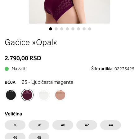
između grudi. U odeljku 2 saznaće
koja dubina korpe odgovara vašoj 
(A, B...) - potražite u koloni koju ste
naveli sa obimom grudi.
Skip
Gaćice »Opal«
to
the
beginning
2.790,00 RSD
of
Na zalihi
Šifra artikla:
02233425
the
images
25 - Ljubičasta magenta
BOJA
gallery
Veličina
36
38
40
42
44
46
48