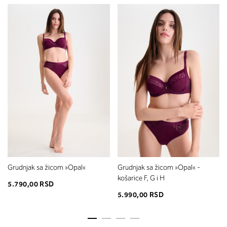
Grudnjak sa žicom »Opal«
Grudnjak sa žicom »Opal« -
košarice F, G i H
5.790,00 RSD
5.990,00 RSD