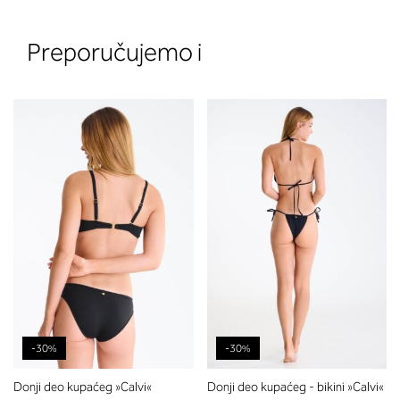
Preporučujemo i
2. Prsni obseg
Izmerite obim grudi. Postavite m
traku preko leđa u nivou dekoltea i
preko grudi, u nivou bradavica - do
udubljenja između grudi. U odeljku
ćete pročitati koja dubina korpe
odgovara vašoj meri (A, B...) -
potražite u koloni koju ste odredili
merenjem grudi.
-30%
-30%
Donji deo kupaćeg »Calvi«
Donji deo kupaćeg - bikini »Calvi«