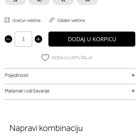
38
40
42
44
Izračun veličine
Odabir veličine
DODAJ U KORPICU
DODAJ U LISTU ŽELJA
Pojedinosti
Materiali i održavanje
Napravi kombinaciju