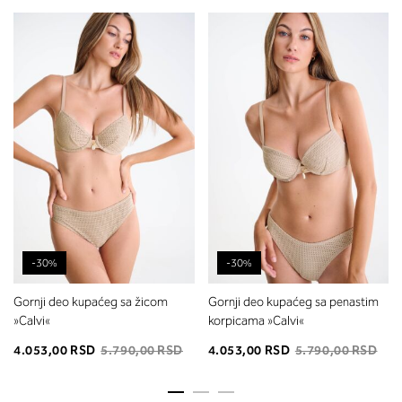
-30%
-30%
Gornji deo kupaćeg sa žicom
Gornji deo kupaćeg sa penastim
»Calvi«
korpicama »Calvi«
4.053,00 RSD
5.790,00 RSD
4.053,00 RSD
5.790,00 RSD