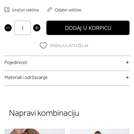
Izračun veličine
Odabir veličine
DODAJ U KORPICU
DODAJ U LISTU ŽELJA
Pojedinosti
Materiali i održavanje
Napravi kombinaciju