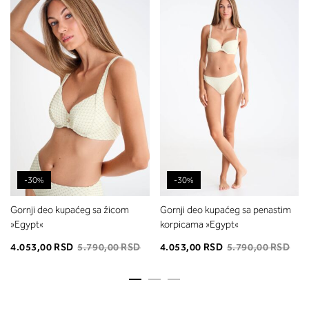
-30%
-30%
Gornji deo kupaćeg sa žicom
Gornji deo kupaćeg sa penastim
»Egypt«
korpicama »Egypt«
4.053,00 RSD
5.790,00 RSD
4.053,00 RSD
5.790,00 RSD