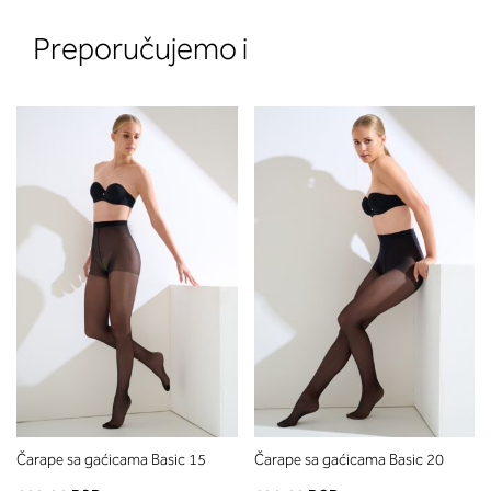
Preporučujemo i
2. Prsni obseg
Izmerite obim grudi. Postavite m
traku preko leđa u nivou dekoltea i
preko grudi, u nivou bradavica - do
udubljenja između grudi. U odeljku
ćete pročitati koja dubina korpe
odgovara vašoj meri (A, B...) -
potražite u koloni koju ste odredili
merenjem grudi.
Čarape sa gaćicama Basic 15
Čarape sa gaćicama Basic 20