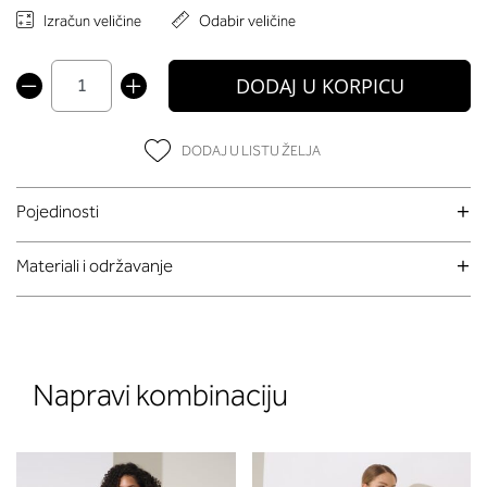
Izračun veličine
Odabir veličine
DODAJ U KORPICU
DODAJ U LISTU ŽELJA
Pojedinosti
Materiali i održavanje
Napravi kombinaciju