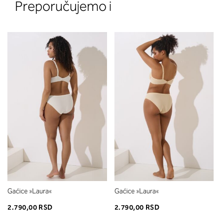
Preporučujemo i
2. Prsni obseg
Izmerite obim grudi. Postavite m
traku preko leđa u nivou dekoltea i
preko grudi, u nivou bradavica - do
udubljenja između grudi. U odeljku
ćete pročitati koja dubina korpe
odgovara vašoj meri (A, B...) -
potražite u koloni koju ste odredili
merenjem grudi.
Gaćice »Laura«
Gaćice »Laura«
2.790,00 RSD
2.790,00 RSD