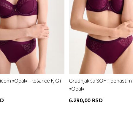
icom »Opal« - košarice F, G i
Grudnjak sa SOFT penastim
»Opal«
SD
6.290,00 RSD