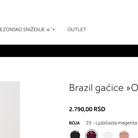
naka
# Za pretraživanje pritisnite enter
SEZONSKO SNIŽENJE ☼˚⋆
OUTLET
Brazil gaćice »
2.790,00 RSD
25 - Ljubičasta magenta
BOJA