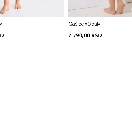
«
Gaćice »Opal«
SD
2.790,00 RSD