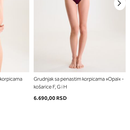
 korpicama
Grudnjak sa penastim korpicama »Opal« -
košarice F, G i H
6.690,00 RSD