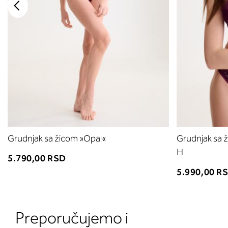
Grudnjak sa žicom »Opal«
Grudnjak sa ž
H
5.790,00 RSD
5.990,00 R
Preporučujemo i