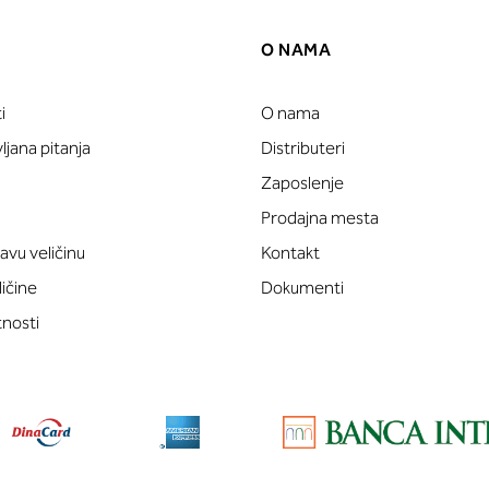
O NAMA
i
O nama
jana pitanja
Distributeri
Zaposlenje
Prodajna mesta
avu veličinu
Kontakt
ličine
Dokumenti
tnosti