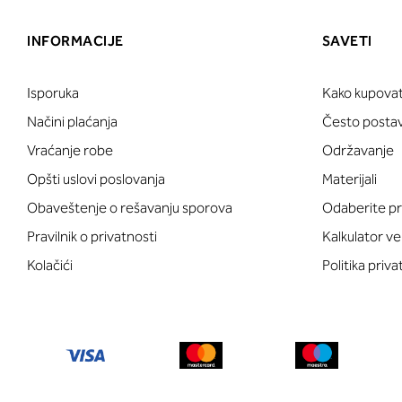
INFORMACIJE
SAVETI
Isporuka
Kako kupovat
Načini plaćanja
Često postavl
Vraćanje robe
Održavanje
Opšti uslovi poslovanja
Materijali
Obaveštenje o rešavanju sporova
Odaberite pr
Pravilnik o privatnosti
Kalkulator ve
Kolačići
Politika priva