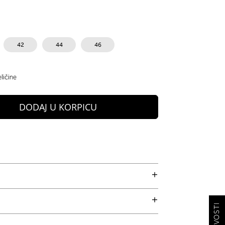
42
44
46
ličine
DODAJ U KORPICU