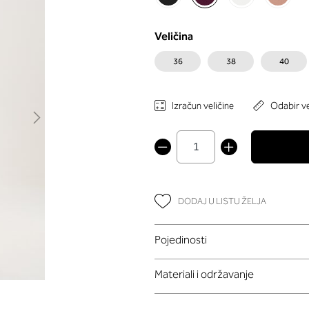
Veličina
36
38
40
Izračun veličine
Odabir ve
DODAJ U LISTU ŽELJA
Pojedinosti
Materiali i održavanje