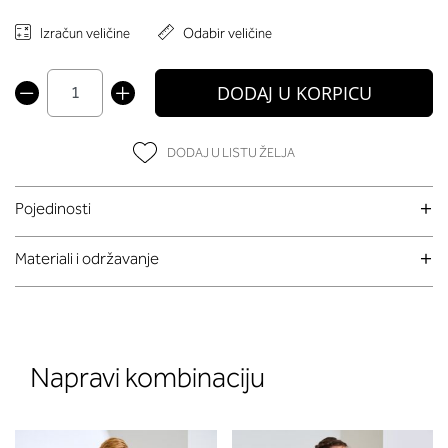
Izračun veličine
Odabir veličine
DODAJ U KORPICU
DODAJ U LISTU ŽELJA
Pojedinosti
Materiali i održavanje
Napravi kombinaciju