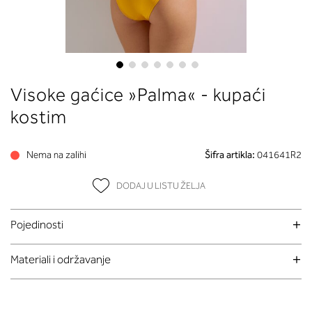
Skip
Visoke gaćice »Palma« - kupaći
to
the
kostim
beginning
of
Nema na zalihi
Šifra artikla:
041641R2
the
images
DODAJ U LISTU ŽELJA
gallery
Pojedinosti
Materiali i održavanje