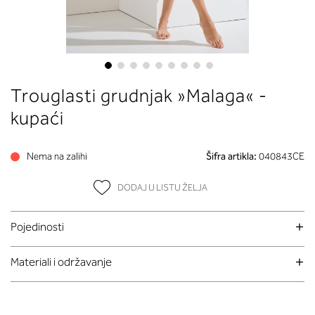
Skip
Trouglasti grudnjak »Malaga« -
to
the
kupaći
beginning
of
Nema na zalihi
Šifra artikla:
040843CE
the
images
DODAJ U LISTU ŽELJA
gallery
Pojedinosti
Materiali i održavanje