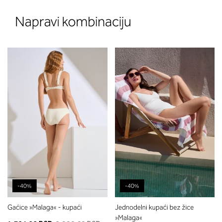
Napravi kombinaciju
-40%
-40%
Gaćice »Malaga« - kupaći
Jednodelni kupaći bez žice
»Malaga«