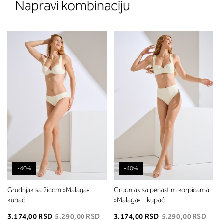
Napravi kombinaciju
-40%
-40%
Grudnjak sa žicom »Malaga« -
Grudnjak sa penastim korpicama
kupaći
»Malaga« - kupaći
3.174,00 RSD
5.290,00 RSD
3.174,00 RSD
5.290,00 RSD