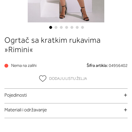
Skip
Ogrtač sa kratkim rukavima
to
the
»Rimini«
beginning
of
Nema na zalihi
Šifra artikla:
04956402
the
images
DODAJ U LISTU ŽELJA
gallery
Pojedinosti
Materiali i održavanje