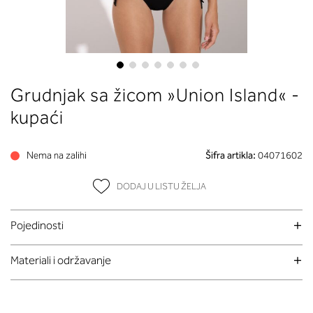
Skip
Grudnjak sa žicom »Union Island« -
to
the
kupaći
beginning
of
Nema na zalihi
Šifra artikla:
04071602
the
images
DODAJ U LISTU ŽELJA
gallery
Pojedinosti
Materiali i održavanje