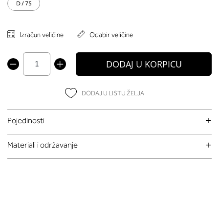
D / 75
Izračun veličine
Odabir veličine
DODAJ U KORPICU
DODAJ U LISTU ŽELJA
Pojedinosti
Materiali i održavanje