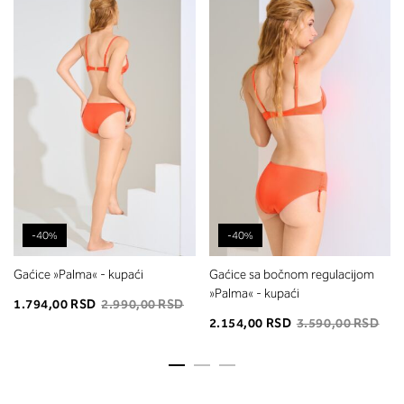
-40%
-40%
Gaćice »Palma« - kupaći
Gaćice sa bočnom regulacijom
»Palma« - kupaći
1.794,00 RSD
2.990,00 RSD
2.154,00 RSD
3.590,00 RSD