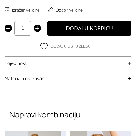
Izračun veličine
Odabir veličine
DODAJ U KORPICU
DODAJ U LISTU ŽELJA
Pojedinosti
Materiali i održavanje
Napravi kombinaciju