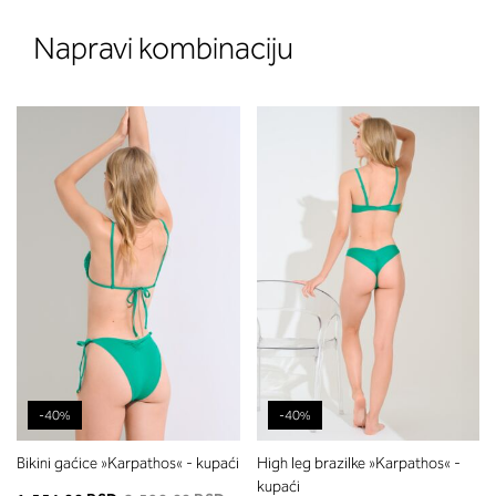
Napravi kombinaciju
-40%
-40%
Bikini gaćice »Karpathos« - kupaći
High leg brazilke »Karpathos« -
kupaći