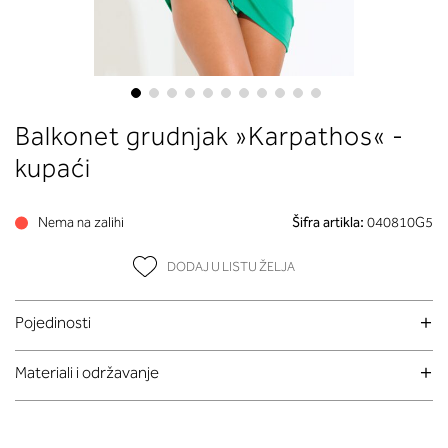
Skip
Balkonet grudnjak »Karpathos« -
to
the
kupaći
beginning
of
Nema na zalihi
Šifra artikla:
040810G5
the
images
DODAJ U LISTU ŽELJA
gallery
Pojedinosti
Materiali i održavanje