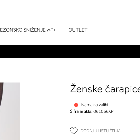
naka
# Za pretraživanje pritisnite enter
SEZONSKO SNIŽENJE ☼˚⋆
OUTLET
Ženske čarapic
Nema na zalihi
Šifra artikla:
061066XP
DODAJ U LISTU ŽELJA