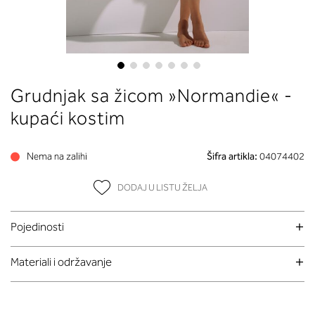
Skip
Grudnjak sa žicom »Normandie« -
to
the
kupaći kostim
beginning
of
Nema na zalihi
Šifra artikla:
04074402
the
images
DODAJ U LISTU ŽELJA
gallery
Pojedinosti
Materiali i održavanje