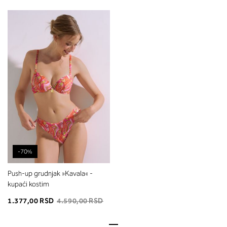
-70%
Push-up grudnjak »Kavala« -
kupaći kostim
1.377,00 RSD
4.590,00 RSD