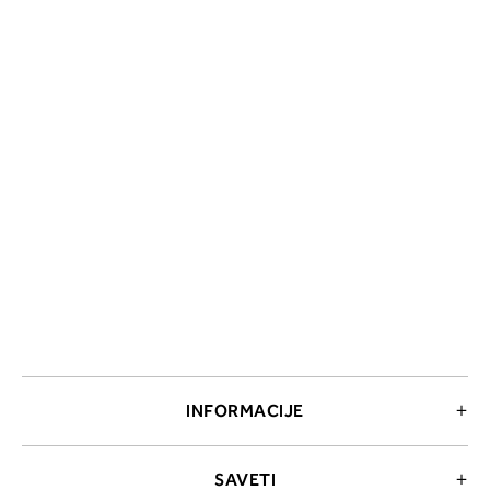
2. Prsni obseg
Izmerite obim grudi. Postavite m
traku preko leđa u nivou dekoltea i
preko grudi, u nivou bradavica - do
udubljenja između grudi. U odeljku
ćete pročitati koja dubina korpe
odgovara vašoj meri (A, B...) -
potražite u koloni koju ste odredili
merenjem grudi.
INFORMACIJE
SAVETI