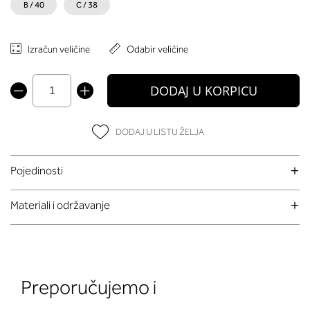
B / 40
C / 38
Izračun veličine
Odabir veličine
DODAJ U KORPICU
DODAJ U LISTU ŽELJA
Pojedinosti
Materiali i održavanje
Preporučujemo i