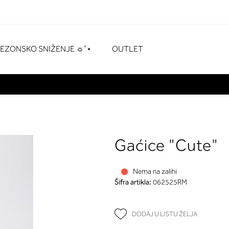
naka
# Za pretraživanje pritisnite enter
SEZONSKO SNIŽENJE ☼˚⋆
OUTLET
Gaćice "Cute"
Nema na zalihi
Šifra artikla:
062525RM
DODAJ U LISTU ŽELJA