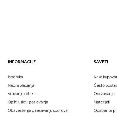
INFORMACIJE
SAVETI
Isporuka
Kako kupovat
Načini plaćanja
Često postavl
Vraćanje robe
Održavanje
Opšti uslovi poslovanja
Materijali
Obaveštenje o rešavanju sporova
Odaberite pr