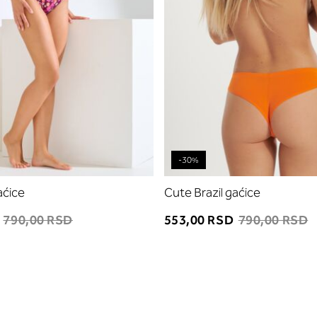
-30%
aćice
Cute Brazil gaćice
D
790,00 RSD
553,00 RSD
790,00 RSD