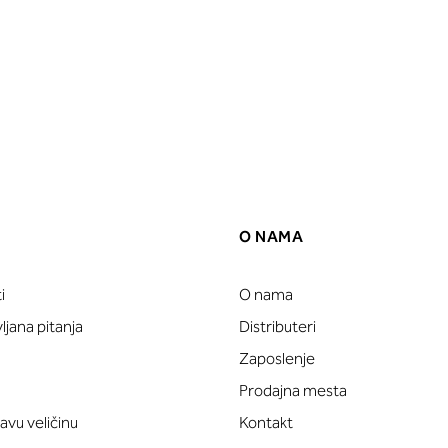
O NAMA
i
O nama
jana pitanja
Distributeri
Zaposlenje
Prodajna mesta
avu veličinu
Kontakt